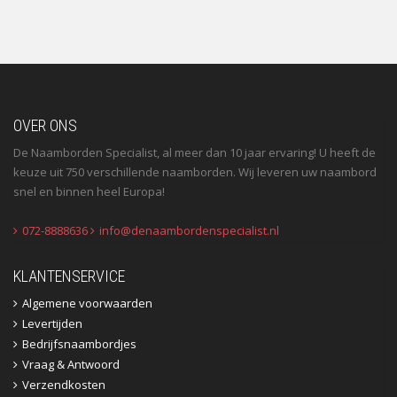
OVER ONS
De Naamborden Specialist, al meer dan 10 jaar ervaring! U heeft de
keuze uit 750 verschillende naamborden. Wij leveren uw naambord
snel en binnen heel Europa!
072-8888636
info@denaambordenspecialist.nl
KLANTENSERVICE
Algemene voorwaarden
Levertijden
Bedrijfsnaambordjes
Vraag & Antwoord
Verzendkosten