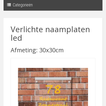
Categorieën
Toggle
navigati
Verlichte naamplaten
led
Afmeting: 30x30cm