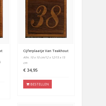
ut
Cijferplaatje Van Teakhout
Afm. 10 x 10 cm/12 x 12/15 x 15
5
cm
€ 34,95
BESTELLEN