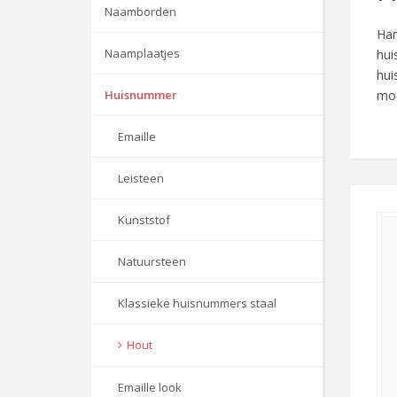
Naamborden
Han
Naamplaatjes
hui
hui
Huisnummer
moo
Emaille
Leisteen
Kunststof
Natuursteen
Klassieke huisnummers staal
Hout
Emaille look