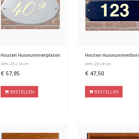
Houten Huisnummerplaten
Houten Huisnummerbor
Afm. 25 x 14 cm
Afm. 23 x 8 cm
€ 57,95
€ 47,50
BESTELLEN
BESTELLEN