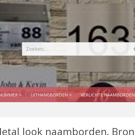
SNUMMER
UITHANGBORDEN
VERLICHTE NAAMBORDE
etal look naamborden. Bron