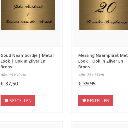
Goud Naambordje | Metal
Messing Naamplaat Met
Look | Ook In Zilver En
Look | Ook In Zilver En
Brons
Brons
Afm. 15 x 10 cm
Afm. 20 x 15 cm
€ 37,50
€ 39,95
BESTELLEN
BESTELLEN