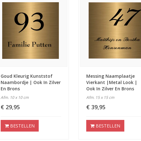
Goud Kleurig Kunststof
Messing Naamplaatje
Naambordje | Ook In Zilver
Vierkant |metal Look |
En Brons
Ook In Zilver En Brons
Afm. 10 x 10 cm
Afm. 15 x 15 cm
€ 29,95
€ 39,95
BESTELLEN
BESTELLEN