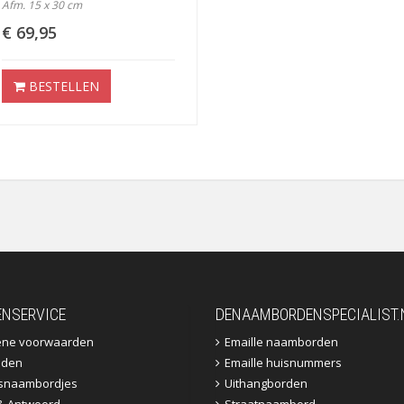
Afm. 15 x 30 cm
€ 69,95
BESTELLEN
ENSERVICE
DENAAMBORDENSPECIALIST.
ene voorwaarden
Emaille naamborden
jden
Emaille huisnummers
fsnaambordjes
Uithangborden