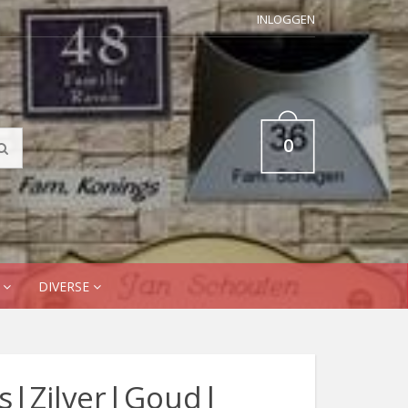
INLOGGEN
0
N
DIVERSE
s|Zilver|Goud|