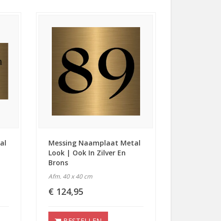
al
Messing Naamplaat Metal
Look | Ook In Zilver En
Brons
Afm. 40 x 40 cm
€ 124,95
BESTELLEN