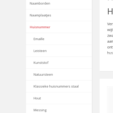
Naamborden
H
Naamplaatjes
Ver
Huisnummer
wij
zwa
Emaille
aan
ont
Leisteen
hus
Geb
Kunststof
Het
rob
Natuursteen
B
Klassieke huisnummers staal
In 
Hout
zoa
het
Messing
en 