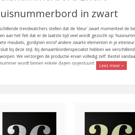
uisnummerbord in zwart
schillende trendwatchers stellen dat de 'kleur' zwart momenteel de bel
ten aan het feit dat er de laatste tijd veel wordt gezocht op 'huisnumme
rte meubels, gordijnen en/of andere zwarte elementen in je interieu
sluit bij deze stijl. Bij denaambordenspecialist hebben we verschill
worpen. We verzorgen de productie ervan volledig zelf. Bestel vand
nummer wordt binnen enkele dagen opgestuurd.
Lees meer
orsteld RVS-oppervlak
 huisnummerbord is zwart, maar het huisnummer heeft een schitteren
uuste uitstraling, waardoor je perfect stijl krijgt.
estel nu een zwart huisnummerbord.
het productoverzicht is te zien dat we zwarte huisnummerborden in div
ls aluminium, RVS en kunststof. Ben je op zoek naar een klassieke of
 allemaal vinden. Wij vervaardigen jouw huisnummerbord, zwart of in
toon op een stijlvolle manier jouw persoonlijke husnummerbord of het