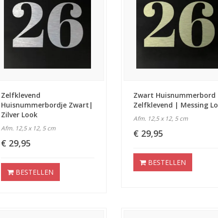
Zelfklevend
Zwart Huisnummerbord
Huisnummerbordje Zwart|
Zelfklevend | Messing L
Zilver Look
Afm. 12,5 x 12, 5 cm
Afm. 12,5 x 12, 5 cm
€ 29,95
€ 29,95
BESTELLEN
BESTELLEN