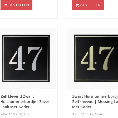
BESTELLEN
BESTELLEN
Zelfklevend Zwart
Zwart Huisnummerbordj
Huisnummerbordje| Zilver
Zelfklevend | Messing L
Look Met Kader
Met Kader
Afm. 12,5 x 12, 5 cm
Afm. 12,5 x 12, 5 cm