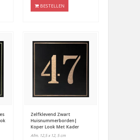
BESTELLEN
es
Zelfklevend Zwart
ook
Huisnummerborden|
Koper Look Met Kader
Afm. 12,5 x 12, 5 cm