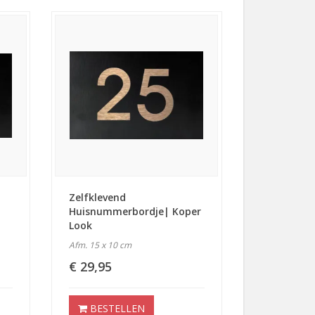
Zelfklevend
Huisnummerbordje| Koper
Look
Afm. 15 x 10 cm
€ 29,95
BESTELLEN