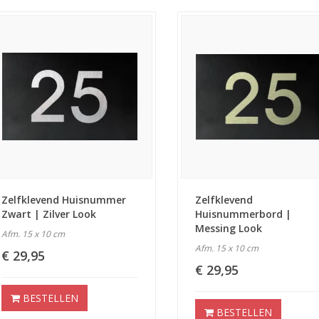
Zelfklevend Huisnummer
Zelfklevend
Zwart | Zilver Look
Huisnummerbord |
Messing Look
Afm. 15 x 10 cm
Afm. 15 x 10 cm
€ 29,95
€ 29,95
BESTELLEN
BESTELLEN