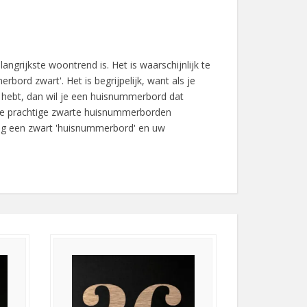
angrijkste woontrend is. Het is waarschijnlijk te
rbord zwart'. Het is begrijpelijk, want als je
r hebt, dan wil je een huisnummerbord dat
ende prachtige zwarte huisnummerborden
aag een zwart 'huisnummerbord' en uw
de RVS-look. Dat zorgt voor een luxe en
erse stijlen aanbieden. Selecteer uit materialen
 moderne uitstraling? In onze webshop kun je
 een andere kleur naar jouw voorkeur. Bestel nu
 nu zwart of een andere kleur is.