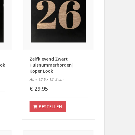
Zelfklevend Zwart
ook
Huisnummerborden|
Koper Look
Afm. 12,5 x 12, 5 cm
€ 29,95
BESTELLEN