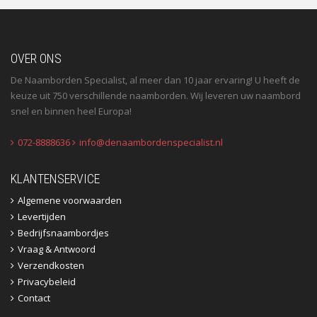
OVER ONS
De Naamborden Specialist, al meer dan 10 jaar ervaring! U heeft de
keuze uit 750 verschillende naamborden. Wij leveren uw naambord
snel en binnen heel Europa!
072-8888636
info@denaambordenspecialist.nl
KLANTENSERVICE
Algemene voorwaarden
Levertijden
Bedrijfsnaambordjes
Vraag & Antwoord
Verzendkosten
Privacybeleid
Contact