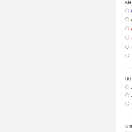
Kle
Uit
Op