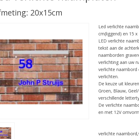
fmeting: 20x15cm
Led verlichte naamb
cm(liggend) en 15 x
LED verlichte naamb
tekst aan de achter
naamborden graveren
verlichting aan uw
verlichte naambord 
verlichten.
De keuze uit kleuren
Groen, Blauw, Geel/
verschillende lettert
De verlichte naambo
en met 12V omvorm
verlichte naambord,v