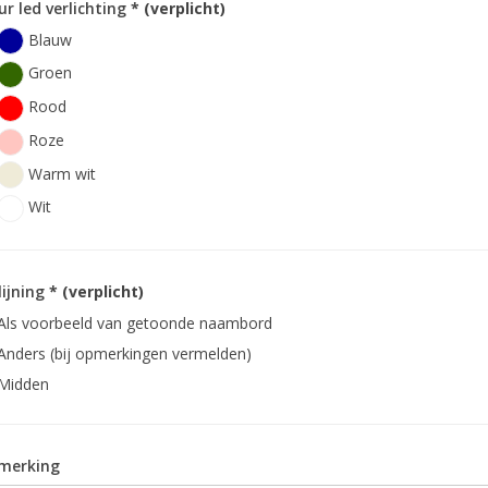
ur led verlichting
* (verplicht)
Blauw
Groen
Rood
Roze
Warm wit
Wit
lijning
* (verplicht)
Als voorbeeld van getoonde naambord
Anders (bij opmerkingen vermelden)
Midden
merking