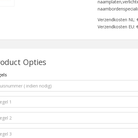
naamplaten,verlichte
naambordenspeciali
Verzendkosten NL: 
Verzendkosten EU: 
roduct Opties
els