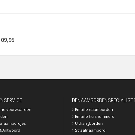
109,95
ENSERVICE
DENAAMBORDENSPECIALIST.
ene voorwaarden
Emaille naamborden
jden
Emaille huisnummers
fsnaambordjes
Uithangborden
& Antwoord
Straatnaambord