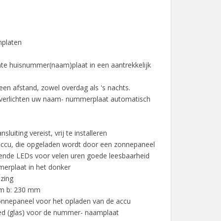
mplaten
chte huisnummer(naam)plaat in een aantrekkelijk
een afstand, zowel overdag als 's nachts.
s verlichten uw naam- nummerplaat automatisch
sluiting vereist, vrij te installeren
accu, die opgeladen wordt door een zonnepaneel
rende LEDs voor velen uren goede leesbaarheid
erplaat in het donker
izing
mm b: 230 mm
onnepaneel voor het opladen van de accu
bied (glas) voor de nummer- naamplaat