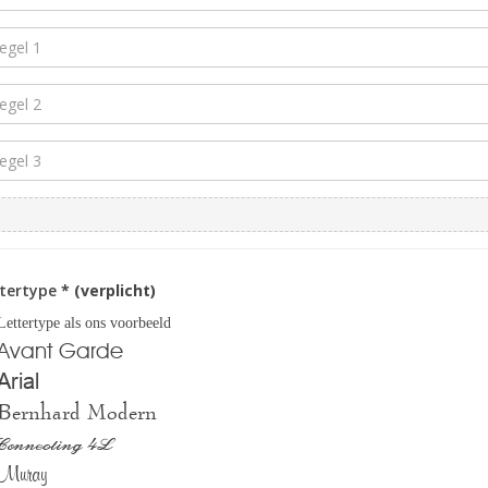
ttertype
* (verplicht)
Lettertype als ons voorbeeld
Avant Garde
Arial
Bernhard Modern
Connecting 4L
Muray