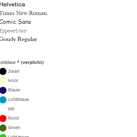
Helvetica
Times New Roman.
Comic Sans
Typewriter
Goudy Regular
kstkleur
* (verplicht)
Zwart
Ivoor
Blauw
Lichtblauw
Wit
Rood
Groen
Lichtgroen