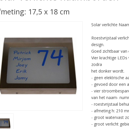
fmeting: 17,5 x 18 cm
Solar verlichte Naa
Roestvrijstaal verli
design.
Goed zichtbaar van 
Vier krachtige LED
zodra
het donker wordt.
- geen elektrische aan
- gevoed door een 
- vier stroombespa
van het naam- numm
- roestvrijstaal behu
- afmeting h: 210 
- groot watervast z
- groot verlicht ge