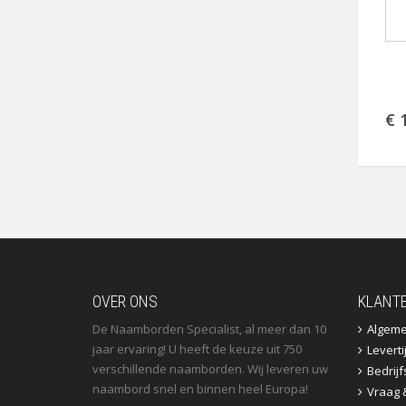
€ 
OVER ONS
KLANT
De Naamborden Specialist, al meer dan 10
Algem
jaar ervaring! U heeft de keuze uit 750
Leverti
verschillende naamborden. Wij leveren uw
Bedrij
naambord snel en binnen heel Europa!
Vraag 