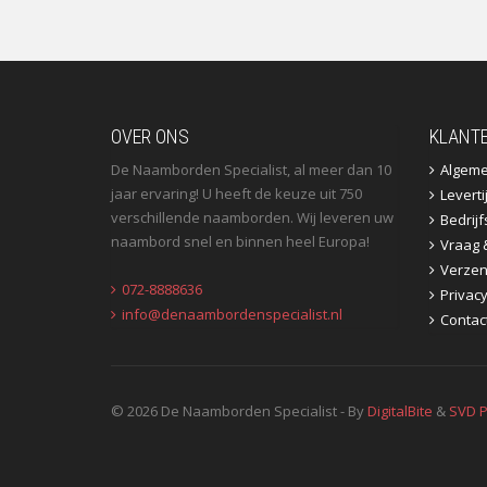
OVER ONS
KLANT
De Naamborden Specialist, al meer dan 10
Algem
jaar ervaring! U heeft de keuze uit 750
Leverti
verschillende naamborden. Wij leveren uw
Bedrij
naambord snel en binnen heel Europa!
Vraag 
Verzen
072-8888636
Privac
info@denaambordenspecialist.nl
Contac
© 2026 De Naamborden Specialist - By
DigitalBite
&
SVD P