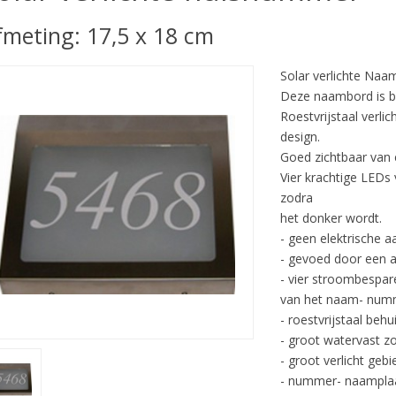
fmeting: 17,5 x 18 cm
Solar verlichte Naa
Deze naambord is b
Roestvrijstaal verli
design.
Goed zichtbaar van 
Vier krachtige LED
zodra
het donker wordt.
- geen elektrische aan
- gevoed door een 
- vier stroombespa
van het naam- numm
- roestvrijstaal behu
- groot watervast z
- groot verlicht ge
- nummer- naamplaat