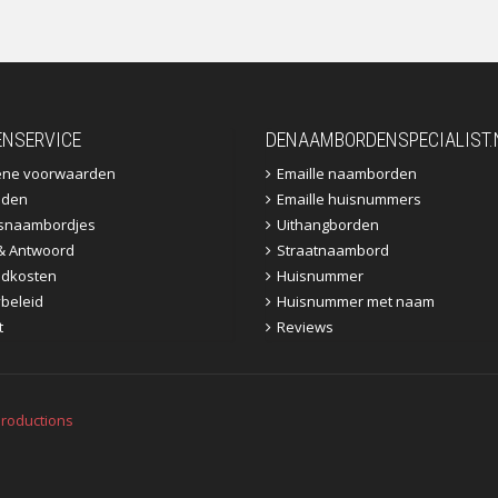
ENSERVICE
DENAAMBORDENSPECIALIST.
ene voorwaarden
Emaille naamborden
jden
Emaille huisnummers
fsnaambordjes
Uithangborden
& Antwoord
Straatnaambord
dkosten
Huisnummer
ybeleid
Huisnummer met naam
t
Reviews
roductions