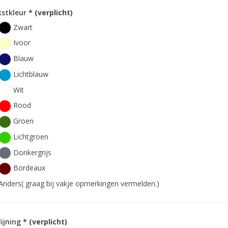
kstkleur
* (verplicht)
Zwart
Ivoor
Blauw
Lichtblauw
Wit
Rood
Groen
Lichtgroen
Donkergrijs
Bordeaux
Anders( graag bij vakje opmerkingen vermelden.)
lijning
* (verplicht)