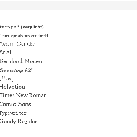
ttertype
* (verplicht)
Lettertype als ons voorbeeld
Avant Garde
Arial
Bernhard Modern
Connecting 4L
Muray
Helvetica
Times New Roman.
Comic Sans
Typewriter
Goudy Regular