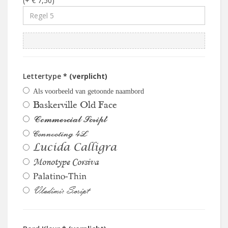
(+ € 7,50)
Lettertype
* (verplicht)
Als voorbeeld van getoonde naambord
Baskerville Old Face
Commercial Script
Connecting 4L
Lucida Calligra
Monotype Corsiva
Palatino-Thin
Vladimir Script