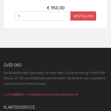
€ 950,00
BESTELLEN
OVER ONS
De Naamborden Specialist, al meer dan 10 jaar ervaring! U heeft de
keuze uit 750 verschillende naamborden. Wij leveren uw naambord
snel en binnen heel Europa!
072-8888636
info@denaambordenspecialist.nl
KLANTENSERVICE