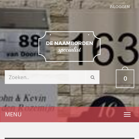
INLOGGEN
0
MENU
Toggl
navig