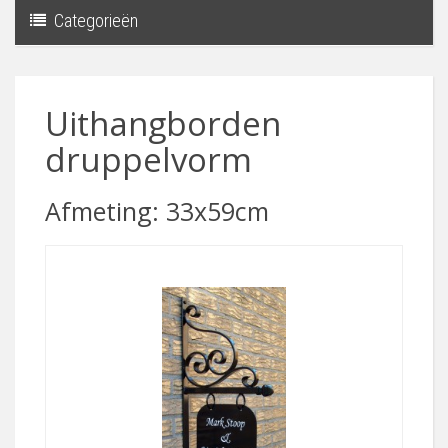
Categorieën
Toggle
navigati
Uithangborden
druppelvorm
Afmeting: 33x59cm