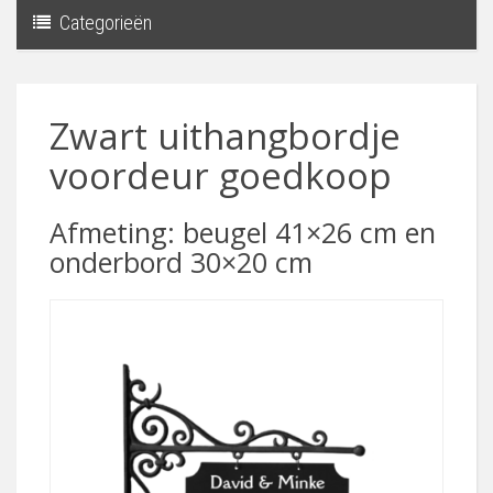
Categorieën
Toggle
navigati
Zwart uithangbordje
voordeur goedkoop
Afmeting: beugel 41×26 cm en
onderbord 30×20 cm