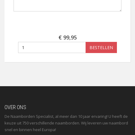
€ 99,95
BESTELLEN
OVER ONS
De Naamborden Specialist, al meer dan 10 jaar ervaring! U heeft de
keuze uit 750 verschillende naamborden. Wij leveren uw naambord
snel en binnen heel Europa!