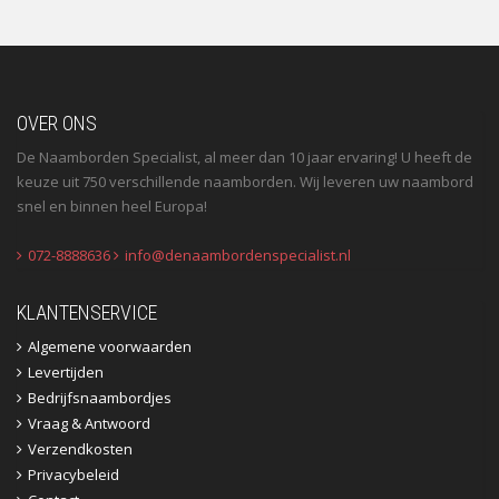
OVER ONS
De Naamborden Specialist, al meer dan 10 jaar ervaring! U heeft de
keuze uit 750 verschillende naamborden. Wij leveren uw naambord
snel en binnen heel Europa!
072-8888636
info@denaambordenspecialist.nl
KLANTENSERVICE
Algemene voorwaarden
Levertijden
Bedrijfsnaambordjes
Vraag & Antwoord
Verzendkosten
Privacybeleid