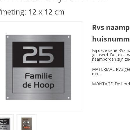
fmeting: 12 x 12 cm
Rvs naampl
huisnumme
Bij deze serie RVS 
gelaserd. De tekst 
naamborden zijn ze
MATERIAAL RVS gesle
mm.
MONTAGE :De bordje