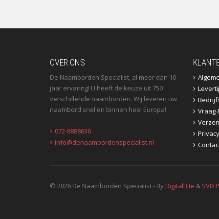
OVER ONS
KLANT
De Naamborden Specialist, al meer dan 10
Algem
jaar ervaring! U heeft de keuze uit 750
Leverti
verschillende naamborden. Wij leveren uw
Bedrij
naambord snel en binnen heel Europa!
Vraag 
Verzen
072-8888636
Privac
info@denaambordenspecialist.nl
Contac
© 2026 De Naamborden Specialist - By
DigitalBite
&
SVD P