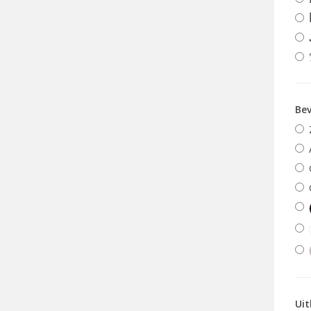
Bev
Uit