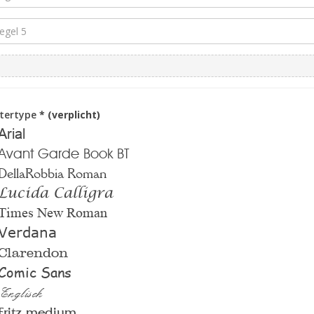
ttertype
* (verplicht)
Arial
Avant Garde Book BT
DellaRobbia Roman
Lucida Calligra
Times New Roman
Verdana
Clarendon
Comic Sans
Englisch
Fritz medium