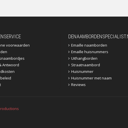
ENSERVICE
DENAAMBORDENSPECIALIST.
ene voorwaarden
Emaille naamborden
jden
Emaille huisnummers
fsnaambordjes
Uithangborden
& Antwoord
Straatnaambord
dkosten
Huisnummer
ybeleid
Huisnummer met naam
t
Reviews
roductions