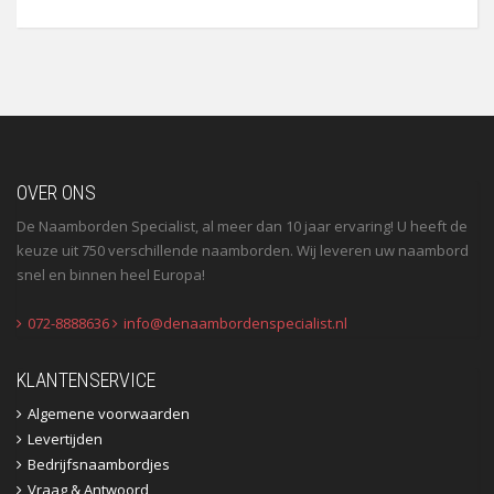
OVER ONS
De Naamborden Specialist, al meer dan 10 jaar ervaring! U heeft de
keuze uit 750 verschillende naamborden. Wij leveren uw naambord
snel en binnen heel Europa!
072-8888636
info@denaambordenspecialist.nl
KLANTENSERVICE
Algemene voorwaarden
Levertijden
Bedrijfsnaambordjes
Vraag & Antwoord