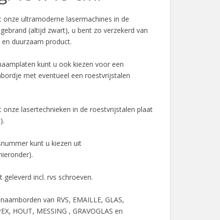
onze ultramoderne lasermachines in de
t gebrand (altijd zwart), u bent zo verzekerd van
d en duurzaam product.
naamplaten kunt u ook kiezen voor een
mbordje met eventueel een roestvrijstalen
nze lasertechnieken in de roestvrijstalen plaat
).
snummer kunt u kiezen uit
 hieronder).
geleverd incl. rvs schroeven.
 u naamborden van RVS, EMAILLE, GLAS,
EX, HOUT, MESSING , GRAVOGLAS en