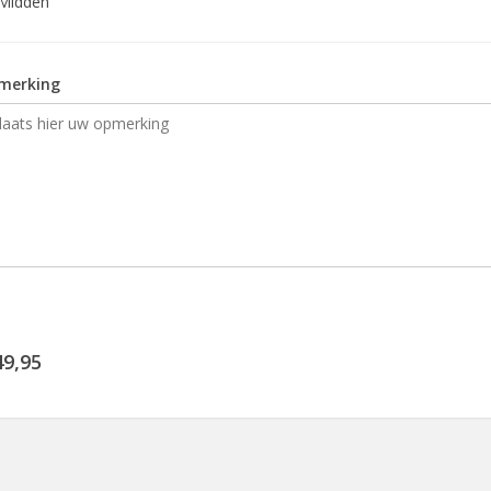
Midden
merking
49,95