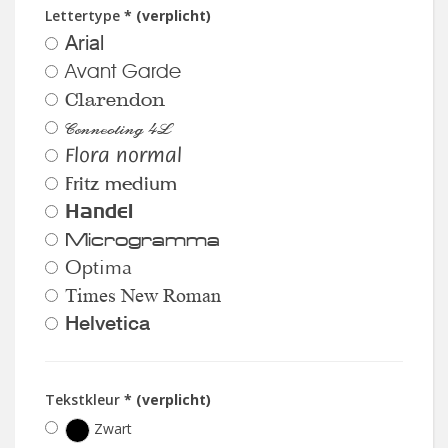
Lettertype
* (verplicht)
Arial
Avant Garde
Clarendon
Connecting 4L
Flora normal
Fritz medium
Handel
Microgramma
Optima
Times New Roman
Helvetica
Tekstkleur
* (verplicht)
Zwart