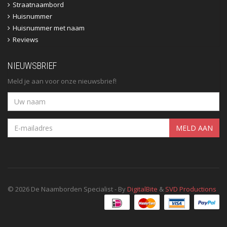
Straatnaambord
Huisnummer
Huisnummer met naam
Reviews
NIEUWSBRIEF
Meld je aan voor onze nieuwsbrief!
MELD AAN
© 2026 De Naamborden Specialist - By
DigitalBite
&
SVD Productions