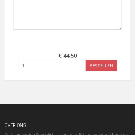
€ 44,50
BESTELLEN
OVER ONS
De Naamborden Specialist, al meer dan 10 jaar ervaring! U heeft de