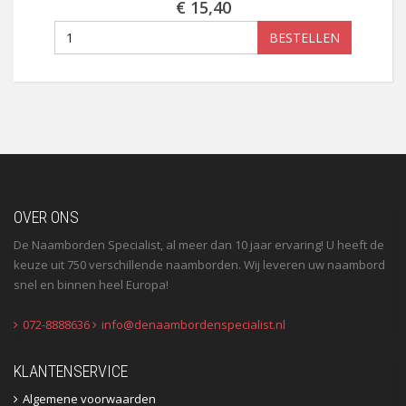
€ 15,40
BESTELLEN
OVER ONS
De Naamborden Specialist, al meer dan 10 jaar ervaring! U heeft de
keuze uit 750 verschillende naamborden. Wij leveren uw naambord
snel en binnen heel Europa!
072-8888636
info@denaambordenspecialist.nl
KLANTENSERVICE
Algemene voorwaarden