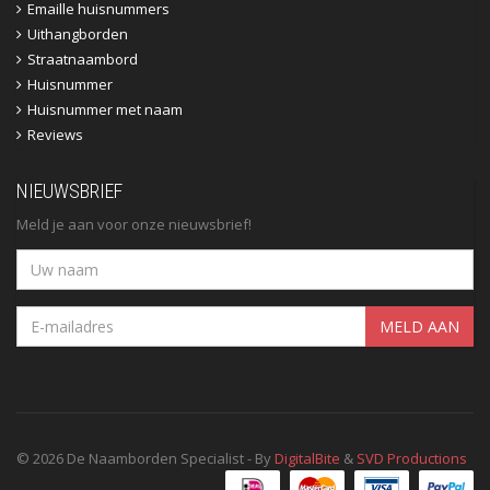
Emaille huisnummers
Uithangborden
Straatnaambord
Huisnummer
Huisnummer met naam
Reviews
NIEUWSBRIEF
Meld je aan voor onze nieuwsbrief!
MELD AAN
© 2026 De Naamborden Specialist - By
DigitalBite
&
SVD Productions