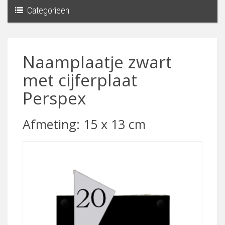
Categorieën
Toggle
navigati
Naamplaatje zwart
met cijferplaat
Perspex
Afmeting: 15 x 13 cm