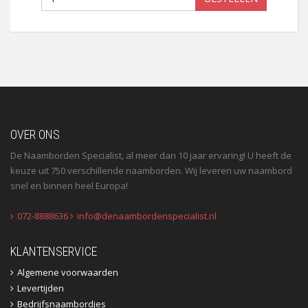
OVER ONS
De Naamborden Specialist, al meer dan 10 jaar ervaring! U heeft de
keuze uit 750 verschillende naamborden. Wij leveren uw naambord
snel en binnen heel Europa!
072-8888636
info@denaambordenspecialist.nl
KLANTENSERVICE
Algemene voorwaarden
Levertijden
Bedrijfsnaambordjes