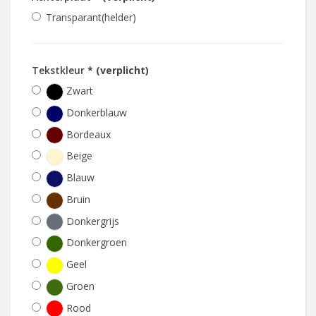
Transparant(helder)
Tekstkleur
* (verplicht)
Zwart
Donkerblauw
Bordeaux
Beige
Blauw
Bruin
Donkergrijs
Donkergroen
Geel
Groen
Rood