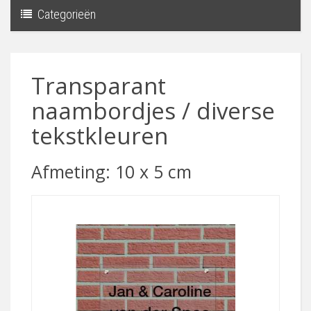
Categorieën
Toggle
navigati
Transparant
naambordjes / diverse
tekstkleuren
Afmeting: 10 x 5 cm