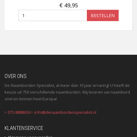
€ 49,95
BESTELLEN
OVER ONS
De Naamborden Specialist, al meer dan 10 jaar ervaring! U heeft de
keuze uit 750 verschillende naamborden. Wij leveren uw naambord
snel en binnen heel Europa!
072-8888636
info@denaambordenspecialist.nl
KLANTENSERVICE