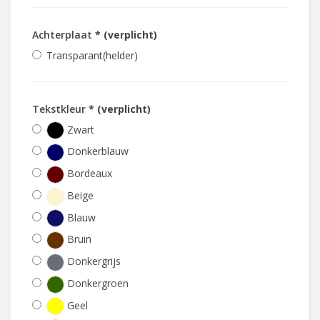
Achterplaat
* (verplicht)
Transparant(helder)
Tekstkleur
* (verplicht)
Zwart
Donkerblauw
Bordeaux
Beige
Blauw
Bruin
Donkergrijs
Donkergroen
Geel