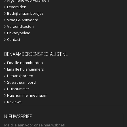
Algemene voorwaarden
Levertijden
Bedrijfsnaambordjes
Vraag & Antwoord
Verzendkosten
Privacybeleid
Contact
DENAAMBORDENSPECIALIST.NL
Emaille naamborden
Emaille huisnummers
Uithangborden
Straatnaambord
Huisnummer
Huisnummer met naam
Reviews
NIEUWSBRIEF
Meld je aan voor onze nieuwsbrief!