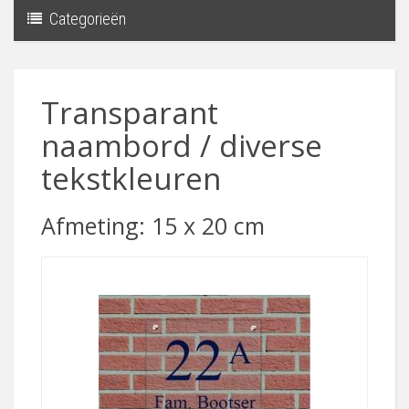
Categorieën
Toggle
navigati
Transparant
naambord / diverse
tekstkleuren
Afmeting: 15 x 20 cm