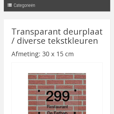
Categorieën
Toggle
navigati
Transparant deurplaat
/ diverse tekstkleuren
Afmeting: 30 x 15 cm