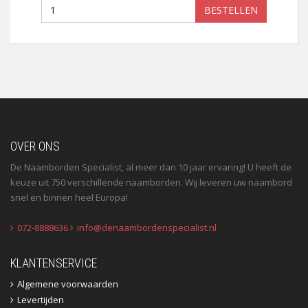
BESTELLEN
OVER ONS
De Naamborden Specialist, al meer dan 10 jaar ervaring! U heeft de
keuze uit 750 verschillende naamborden. Wij leveren uw naambord
snel en binnen heel Europa!
072-8888636
info@denaambordenspecialist.nl
KLANTENSERVICE
Algemene voorwaarden
Levertijden