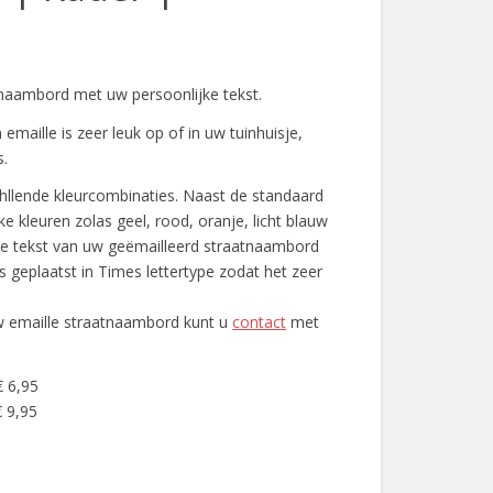
naambord met uw persoonlijke tekst.
maille is zeer leuk op of in uw tuinhuisje,
s.
chllende kleurcombinaties. Naast de standaard
ke kleuren zolas geel, rood, oranje, licht blauw
De tekst van uw geëmailleerd straatnaambord
s geplaatst in Times lettertype zodat het zeer
w emaille straatnaambord kunt u
contact
met
€ 6,95
 9,95