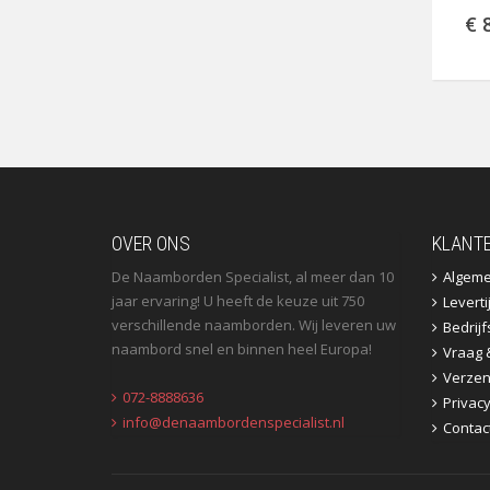
€ 
OVER ONS
KLANT
De Naamborden Specialist, al meer dan 10
Algem
jaar ervaring! U heeft de keuze uit 750
Leverti
verschillende naamborden. Wij leveren uw
Bedrij
naambord snel en binnen heel Europa!
Vraag 
Verzen
072-8888636
Privac
info@denaambordenspecialist.nl
Contac