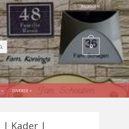
INLOGGEN
0
N
DIVERSE
 | Kader |