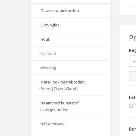
Glazen naamborden
Gravoglas
P
Hout
Reg
Leisteen
Messing
Metal look naamborden.
Brons|Zilver|Goud|
Le
Naambord kunststof
lasergesneden
Natuursteen
Bor