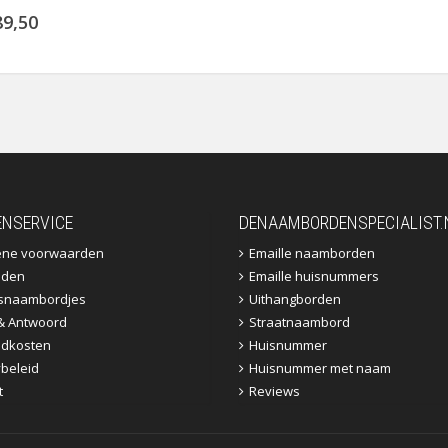
89,50
ENSERVICE
DENAAMBORDENSPECIALIST.
ene voorwaarden
Emaille naamborden
jden
Emaille huisnummers
fsnaambordjes
Uithangborden
& Antwoord
Straatnaambord
dkosten
Huisnummer
ybeleid
Huisnummer met naam
t
Reviews