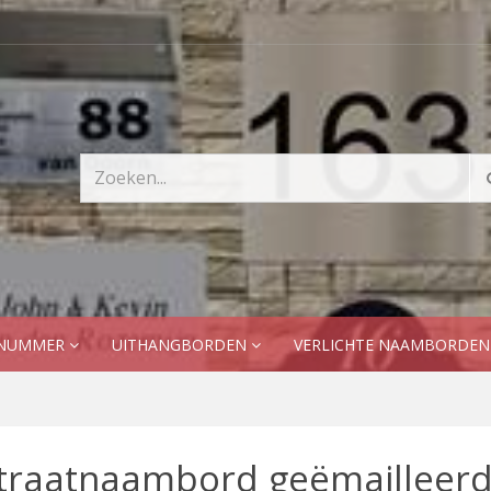
SNUMMER
UITHANGBORDEN
VERLICHTE NAAMBORDE
traatnaambord geëmailleerd