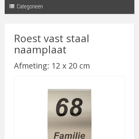
Categorieën
Toggle
navigati
Roest vast staal
naamplaat
Afmeting: 12 x 20 cm