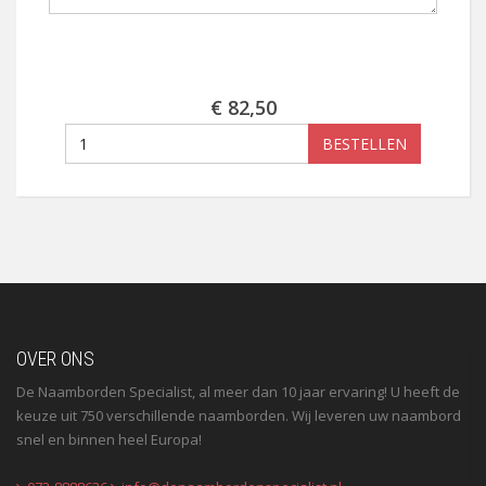
€ 82,50
BESTELLEN
OVER ONS
De Naamborden Specialist, al meer dan 10 jaar ervaring! U heeft de
keuze uit 750 verschillende naamborden. Wij leveren uw naambord
snel en binnen heel Europa!