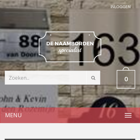
INLOGGEN
0
MENU
Toggl
navig