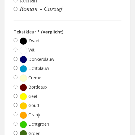
Roman
Roman - Cursief
Tekstkleur
* (verplicht)
Zwart
Wit
Donkerblauw
Lichtblauw
Creme
Bordeaux
Geel
Goud
Oranje
Lichtgroen
Groen