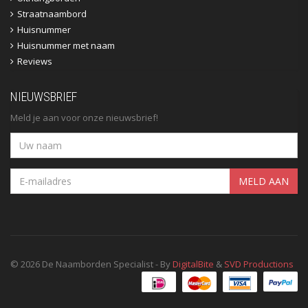
Straatnaambord
Huisnummer
Huisnummer met naam
Reviews
NIEUWSBRIEF
Meld je aan voor onze nieuwsbrief!
MELD AAN
© 2026 De Naamborden Specialist - By
DigitalBite
&
SVD Productions