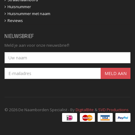
Huisnummer
Huisnummer met naam
Reviews
NIEUWSBRIEF
Meld je aan voor onze nieuwsbrief!
MELD AAN
© 2026 De Naamborden Specialist - By
DigitalBite
&
SVD Productions