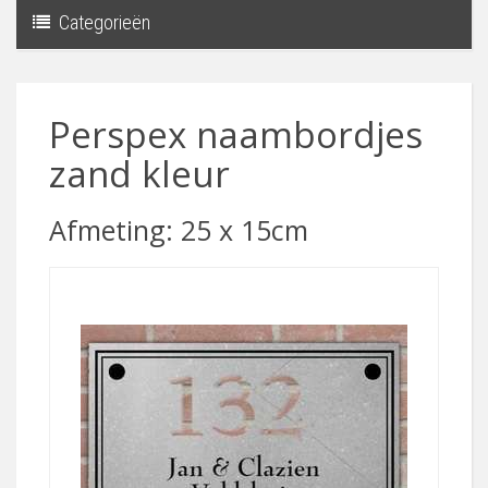
Categorieën
Toggle
navigati
Perspex naambordjes
zand kleur
Afmeting: 25 x 15cm