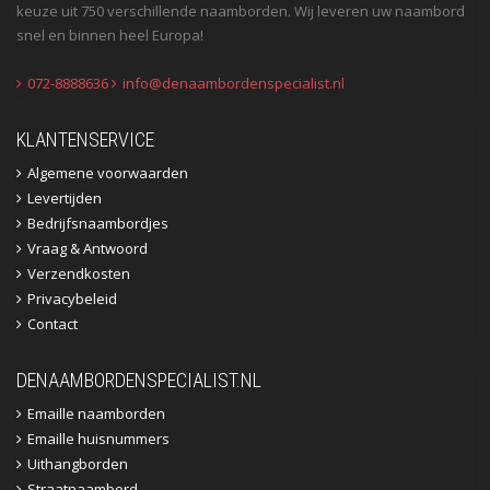
keuze uit 750 verschillende naamborden. Wij leveren uw naambord
snel en binnen heel Europa!
072-8888636
info@denaambordenspecialist.nl
KLANTENSERVICE
Algemene voorwaarden
Levertijden
Bedrijfsnaambordjes
Vraag & Antwoord
Verzendkosten
Privacybeleid
Contact
DENAAMBORDENSPECIALIST.NL
Emaille naamborden
Emaille huisnummers
Uithangborden
Straatnaambord