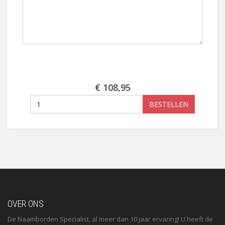
€ 108,95
BESTELLEN
OVER ONS
De Naamborden Specialist, al meer dan 10 jaar ervaring! U heeft de