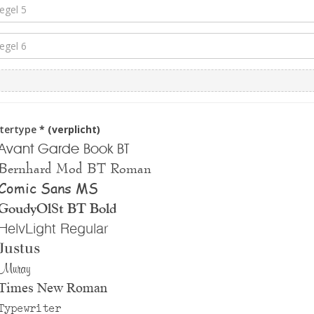
ttertype
* (verplicht)
Avant Garde Book BT
Bernhard Mod BT Roman
Comic Sans MS
GoudyOlSt BT Bold
HelvLight Regular
Justus
Muray
Times New Roman
Typewriter