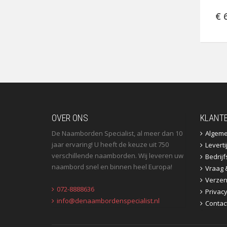
€ 
OVER ONS
KLANT
De Naamborden Specialist, al meer dan 10
Algem
jaar ervaring! U heeft de keuze uit 750
Leverti
verschillende naamborden. Wij leveren uw
Bedrij
naambord snel en binnen heel Europa!
Vraag 
Verzen
072-8888636
Privac
info@denaambordenspecialist.nl
Contac