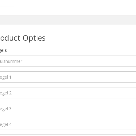
roduct Opties
els