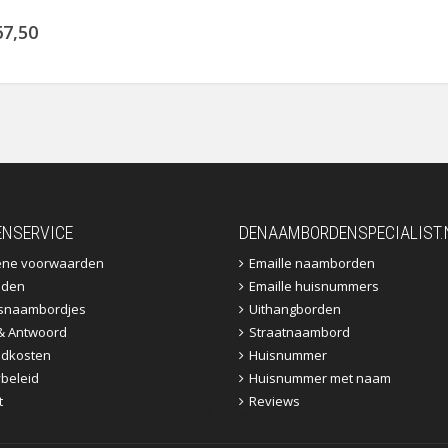
67,50
ENSERVICE
DENAAMBORDENSPECIALIST.
ene voorwaarden
Emaille naamborden
jden
Emaille huisnummers
fsnaambordjes
Uithangborden
& Antwoord
Straatnaambord
dkosten
Huisnummer
ybeleid
Huisnummer met naam
t
Reviews