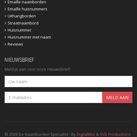
Emaille naamborden
Emaille huisnummers
Uithangborden
Straatnaambord
Huisnummer
Huisnummer met naam
Reviews
NIEUWSBRIEF
Meld je aan voor onze nieuwsbrief!
MELD AAN
© 2026 De Naamborden Specialist - By
DigitalBite
&
SVD Productions