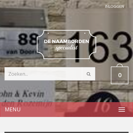
INLOGGEN
0
MENU
Toggl
navig