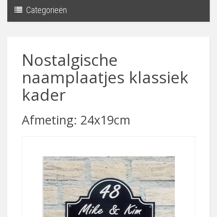
Categorieën
Toggle
navigati
Nostalgische
naamplaatjes klassiek
kader
Afmeting: 24x19cm