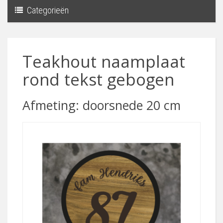
Categorieën
Toggle
navigati
Teakhout naamplaat
rond tekst gebogen
Afmeting: doorsnede 20 cm