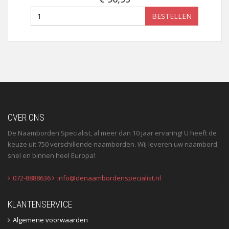
BESTELLEN
OVER ONS
De Naamborden Specialist, al meer dan 10 jaar ervaring! U heeft de
keuze uit 750 verschillende naamborden. Wij leveren uw naambord
snel en binnen heel Europa!
072-8888636
info@denaambordenspecialist.nl
KLANTENSERVICE
Algemene voorwaarden