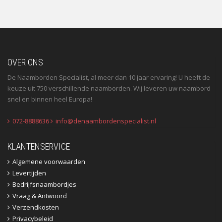
OVER ONS
De Naamborden Specialist, al meer dan 10 jaar ervaring! U heeft de
keuze uit 750 verschillende naamborden. Wij leveren uw naambord
snel en binnen heel Europa!
072-8888636
info@denaambordenspecialist.nl
KLANTENSERVICE
Algemene voorwaarden
Levertijden
Bedrijfsnaambordjes
Vraag & Antwoord
Verzendkosten
Privacybeleid