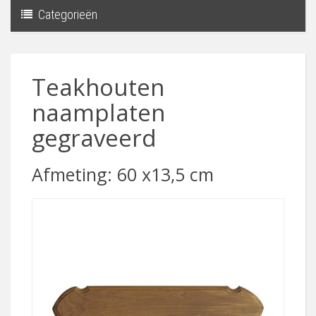
Categorieën
Toggle
navigati
Teakhouten
naamplaten
gegraveerd
Afmeting: 60 x13,5 cm