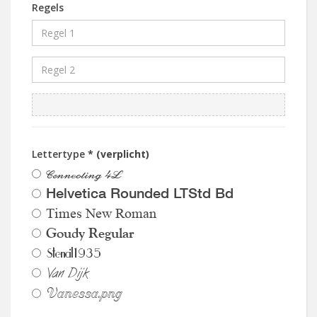
Regels
Lettertype
* (verplicht)
Connecting 4L
Helvetica Rounded LTStd Bd
Times New Roman
Goudy Regular
Stencil1935
Van Dijk
Vanessa.png