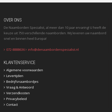
OVER ONS
De Naamborden Specialist, al meer dan 10 jaar ervaring! U heeft de
keuze uit 750 verschillende naamborden. Wij leveren uw naambord
snel en binnen heel Europa!
072-8888636
info@denaambordenspecialist.nl
KLANTENSERVICE
Algemene voorwaarden
Levertijden
Bedrijfsnaambordjes
Vraag & Antwoord
Verzendkosten
Privacybeleid
Contact