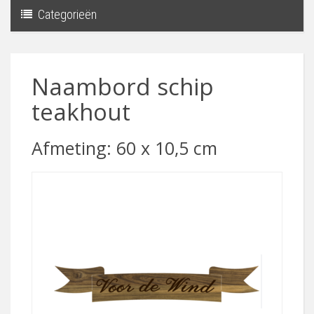
Categorieën
Toggle
navigati
Naambord schip
teakhout
Afmeting: 60 x 10,5 cm