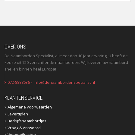
OVER ONS
De Naamborden Specialist, al meer dan 10 jaar ervaring! U heeft de
keuze uit 750 verschillende naamborden. Wij leveren uw naambord
snel en binnen heel Europa!
072-8888636
info@denaambordenspecialist.nl
KLANTENSERVICE
Algemene voorwaarden
Levertijden
Bedrijfsnaambordjes
Vraag & Antwoord
Verzendkosten