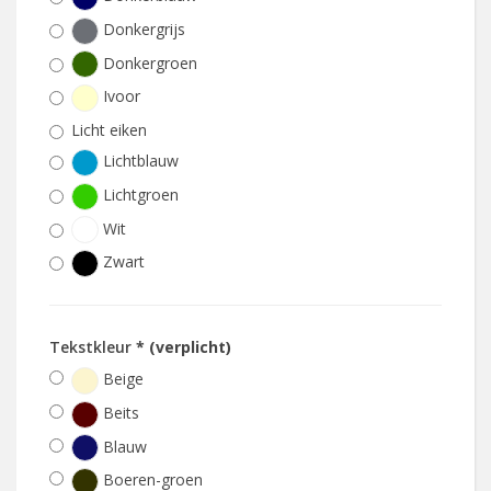
Donkergrijs
Donkergroen
Ivoor
Licht eiken
Lichtblauw
Lichtgroen
Wit
Zwart
Tekstkleur
* (verplicht)
Beige
Beits
Blauw
Boeren-groen