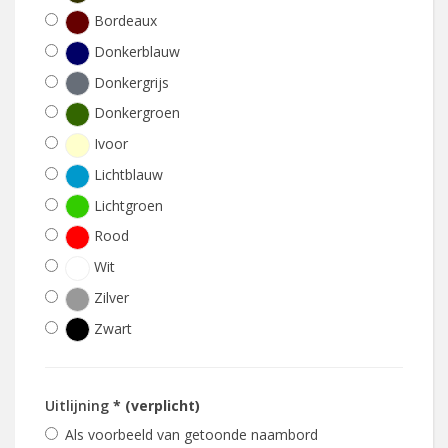
Bordeaux
Donkerblauw
Donkergrijs
Donkergroen
Ivoor
Lichtblauw
Lichtgroen
Rood
Wit
Zilver
Zwart
Uitlijning
* (verplicht)
Als voorbeeld van getoonde naambord