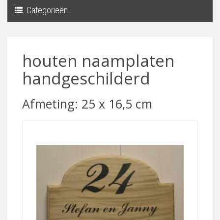
Categorieën
Toggle
navigati
houten naamplaten
handgeschilderd
Afmeting: 25 x 16,5 cm