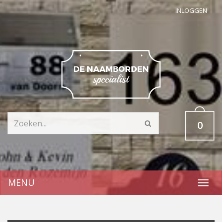
INLOGGEN
0
MENU
Toggl
navig