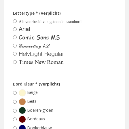
Lettertype
* (verplicht)
Als voorbeeld van getoonde naambord
Arial
Comic Sans MS
Connecting 4L
HelvLight Regular
Times New Roman
Bord Kleur
* (verplicht)
Beige
Beits
Boeren-groen
Bordeaux
Donkerblauw