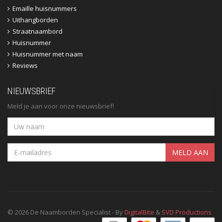
Emaille huisnummers
Uithangborden
Straatnaambord
Huisnummer
Huisnummer met naam
Reviews
NIEUWSBRIEF
Meld je aan voor onze nieuwsbrief!
MELD AAN
© 2026 De Naamborden Specialist - By
DigitalBite
&
SVD Productions