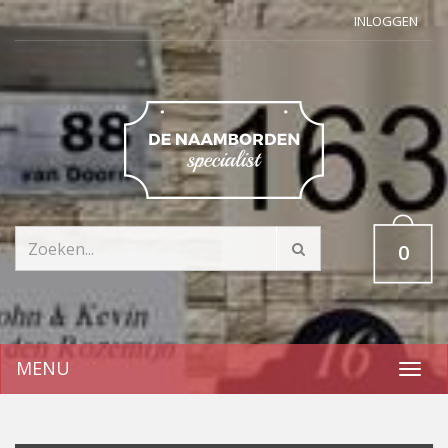
INLOGGEN
0
MENU
Toggl
navig