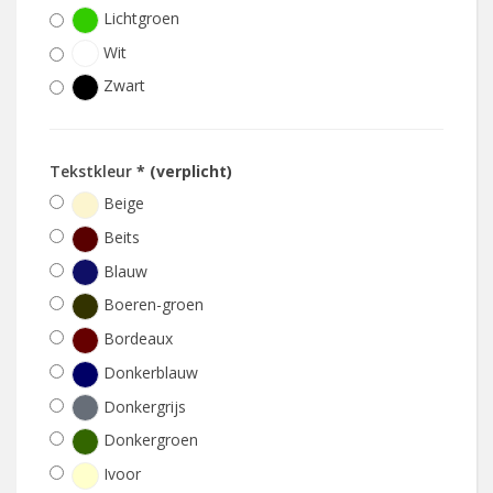
Lichtgroen
Wit
Zwart
Tekstkleur
* (verplicht)
Beige
Beits
Blauw
Boeren-groen
Bordeaux
Donkerblauw
Donkergrijs
Donkergroen
Ivoor