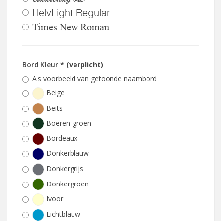
HelvLight Regular
Times New Roman
Bord Kleur
* (verplicht)
Als voorbeeld van getoonde naambord
Beige
Beits
Boeren-groen
Bordeaux
Donkerblauw
Donkergrijs
Donkergroen
Ivoor
Lichtblauw