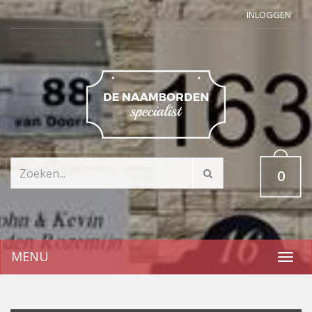
INLOGGEN
0
MENU
Toggl
navig