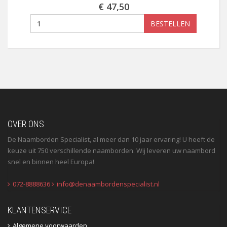
€ 47,50
BESTELLEN
OVER ONS
De Naamborden Specialist, al meer dan 10 jaar ervaring! U heeft de
keuze uit 750 verschillende naamborden. Wij leveren uw naambord
snel en binnen heel Europa!
072-8888636
info@denaambordenspecialist.nl
KLANTENSERVICE
Algemene voorwaarden