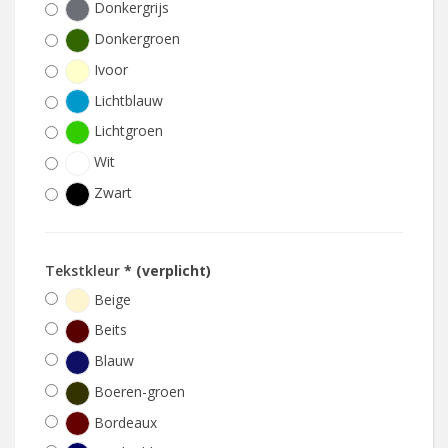
Donkergrijs
Donkergroen
Ivoor
Lichtblauw
Lichtgroen
Wit
Zwart
Tekstkleur
* (verplicht)
Beige
Beits
Blauw
Boeren-groen
Bordeaux