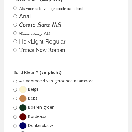
Als voorbeeld van getoonde naambord
Arial
Comic Sans MS
Connecting 4L
HelvLight Regular
Times New Roman
Bord Kleur
* (verplicht)
Als voorbeeld van getoonde naambord
Beige
Beits
Boeren-groen
Bordeaux
Donkerblauw