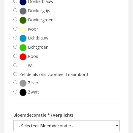
Donkerblauw
Donkergrijs
Donkergroen
Ivoor
Lichtblauw
Lichtgroen
Rood
Wit
Zelfde als ons voorbeeld naambord
Zilver
Zwart
Bloemdecoratie
* (verplicht)