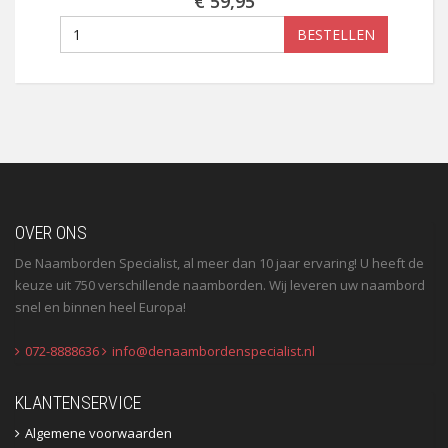
€ 59,95
BESTELLEN
OVER ONS
De Naamborden Specialist, al meer dan 10 jaar ervaring! U heeft de
keuze uit 750 verschillende naamborden. Wij leveren uw naambord
snel en binnen heel Europa!
072-8888636
info@denaambordenspecialist.nl
KLANTENSERVICE
Algemene voorwaarden