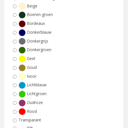
Beige
Boeren-groen
Bordeaux
Donkerblauw
Donkergrijs
Donkergroen
Geel
Goud
Ivoor
Lichtblauw
Lichtgroen
Oudroze
Rood
Transparant
Wit