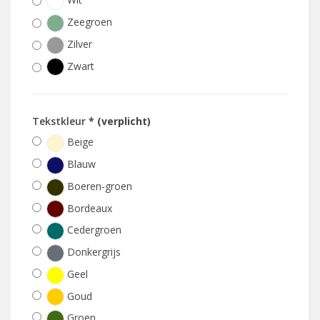
Zeegroen
Zilver
Zwart
Tekstkleur
* (verplicht)
Beige
Blauw
Boeren-groen
Bordeaux
Cedergroen
Donkergrijs
Geel
Goud
Groen