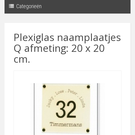
Categorieën
Toggle
navigati
Plexiglas naamplaatjes
Q afmeting: 20 x 20
cm.