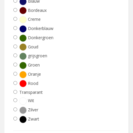
Blauw
Bordeaux
Creme
Donkerblauw
Donkergroen
Goud
grijsgroen
Groen
Oranje
Rood
Transparant
Wit
Zilver
Zwart