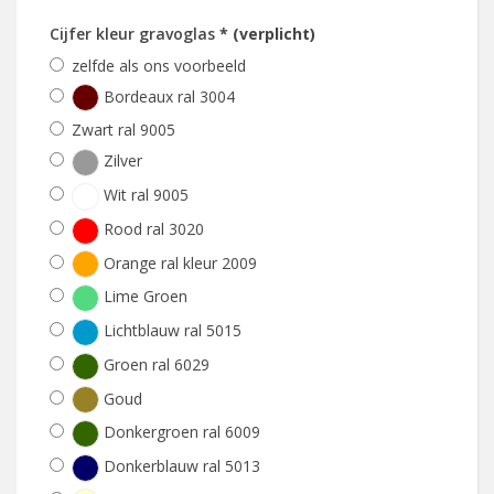
Cijfer kleur gravoglas
* (verplicht)
zelfde als ons voorbeeld
Bordeaux ral 3004
Zwart ral 9005
Zilver
Wit ral 9005
Rood ral 3020
Orange ral kleur 2009
Lime Groen
Lichtblauw ral 5015
Groen ral 6029
Goud
Donkergroen ral 6009
Donkerblauw ral 5013