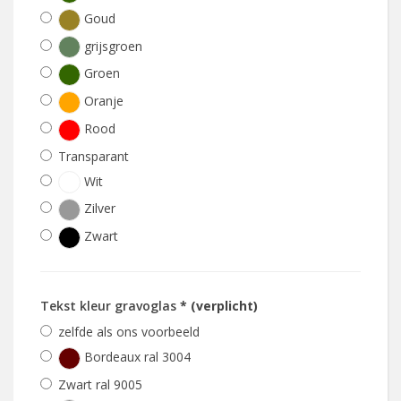
Goud
grijsgroen
Groen
Oranje
Rood
Transparant
Wit
Zilver
Zwart
Tekst kleur gravoglas
* (verplicht)
zelfde als ons voorbeeld
Bordeaux ral 3004
Zwart ral 9005