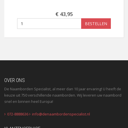
€ 43,95
BESTELLEN
OVER ONS
De Naamborden Specialist, al meer dan 10 jaar ervaring! U heeft de
keuze uit 750 verschillende naamborden. Wij leveren uw naambord
snel en binnen heel Europa!
072-8888636
info@denaambordenspecialist.nl