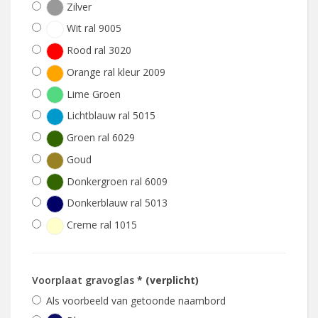
Zilver
Wit ral 9005
Rood ral 3020
Orange ral kleur 2009
Lime Groen
Lichtblauw ral 5015
Groen ral 6029
Goud
Donkergroen ral 6009
Donkerblauw ral 5013
Creme ral 1015
Voorplaat gravoglas
* (verplicht)
Als voorbeeld van getoonde naambord