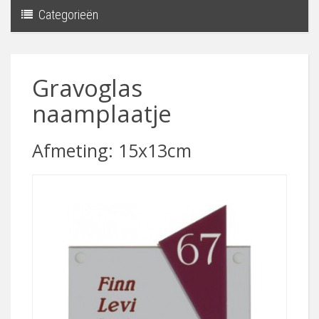
Categorieën
Toggle
navigati
Gravoglas
naamplaatje
Afmeting: 15x13cm