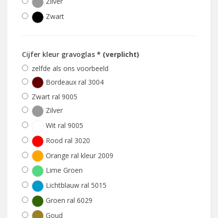
Zilver
Zwart
Cijfer kleur gravoglas
* (verplicht)
zelfde als ons voorbeeld
Bordeaux ral 3004
Zwart ral 9005
Zilver
Wit ral 9005
Rood ral 3020
Orange ral kleur 2009
Lime Groen
Lichtblauw ral 5015
Groen ral 6029
Goud