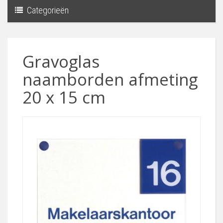
Categorieën
Toggle
navigati
Gravoglas
naamborden afmeting
20 x 15 cm