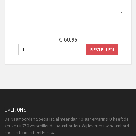
€ 60,95
BESTELLEN
OVER ONS
De Naamborden Specialist, al meer dan 10 jaar ervaring! U heeft de
keuze uit 750 verschillende naamborden. Wij leveren uw naambord
snel en binnen heel Europa!