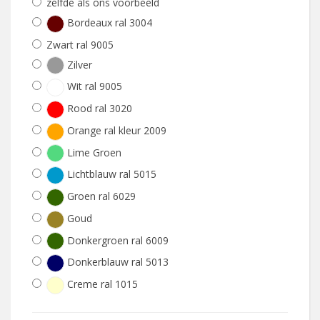
zelfde als ons voorbeeld
Bordeaux ral 3004
Zwart ral 9005
Zilver
Wit ral 9005
Rood ral 3020
Orange ral kleur 2009
Lime Groen
Lichtblauw ral 5015
Groen ral 6029
Goud
Donkergroen ral 6009
Donkerblauw ral 5013
Creme ral 1015