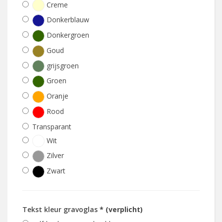
Creme
Donkerblauw
Donkergroen
Goud
grijsgroen
Groen
Oranje
Rood
Transparant
Wit
Zilver
Zwart
Tekst kleur gravoglas
* (verplicht)