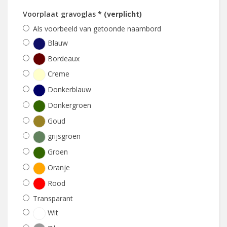
Voorplaat gravoglas
* (verplicht)
Als voorbeeld van getoonde naambord
Blauw
Bordeaux
Creme
Donkerblauw
Donkergroen
Goud
grijsgroen
Groen
Oranje
Rood
Transparant
Wit