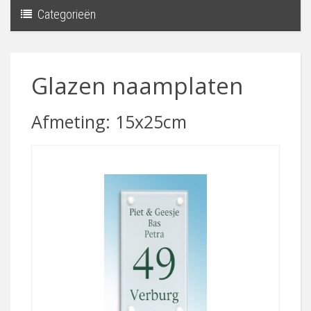
Categorieën
Toggle
navigati
Glazen naamplaten
Afmeting: 15x25cm