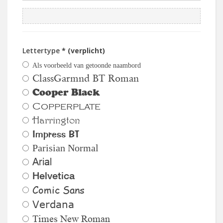
Lettertype
* (verplicht)
Als voorbeeld van getoonde naambord
ClassGarmnd BT Roman
Cooper Black
Copperplate
Harrington
Impress BT
Parisian Normal
Arial
Helvetica
Comic Sans
Verdana
Times New Roman