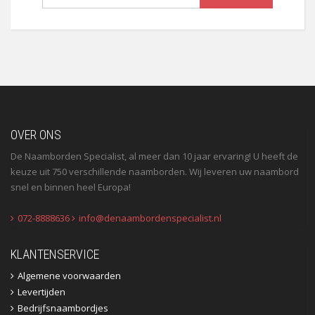
OVER ONS
De Naamborden Specialist, al meer dan 10 jaar ervaring! U heeft de
keuze uit 750 verschillende naamborden. Wij leveren uw naambord
snel en binnen heel Europa!
072-8888636
info@denaambordenspecialist.nl
KLANTENSERVICE
Algemene voorwaarden
Levertijden
Bedrijfsnaambordjes