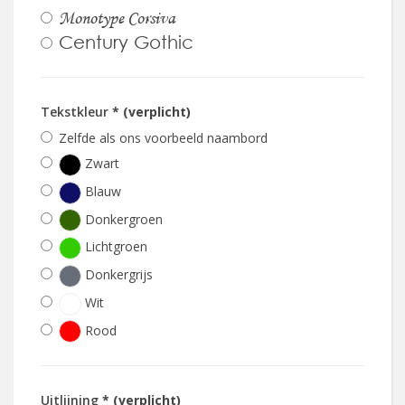
Monotype Corsiva
Century Gothic
Tekstkleur
* (verplicht)
Zelfde als ons voorbeeld naambord
Zwart
Blauw
Donkergroen
Lichtgroen
Donkergrijs
Wit
Rood
Uitlijning
* (verplicht)