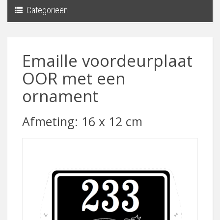
Categorieën
Toggle
navigati
Emaille voordeurplaat
OOR met een
ornament
Afmeting: 16 x 12 cm