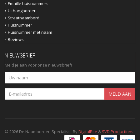
Emaille huisnummers
Uithangborden
Straatnaambord
Huisnummer
Huisnummer met naam
Reviews
NIEUWSBRIEF
Meld je aan voor onze nieuwsbrief!
MELD AAN
© 2026 De Naamborden Specialist - By
DigitalBite
&
SVD Productions