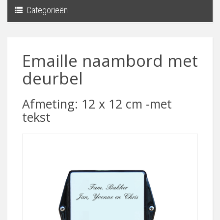
Categorieën
Toggle
navigati
Emaille naambord met
deurbel
Afmeting: 12 x 12 cm -met
tekst