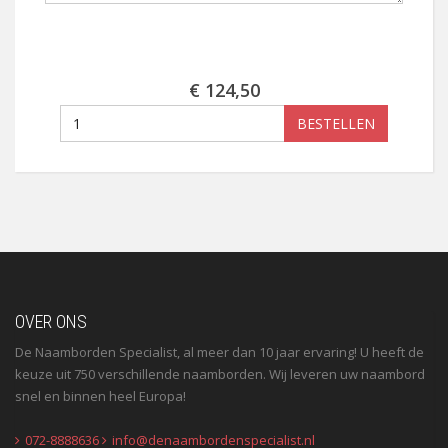
€ 124,50
BESTELLEN
OVER ONS
De Naamborden Specialist, al meer dan 10 jaar ervaring! U heeft de
keuze uit 750 verschillende naamborden. Wij leveren uw naambord
snel en binnen heel Europa!
072-8888636
info@denaambordenspecialist.nl