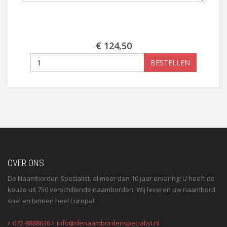
€ 124,50
BESTELLEN
OVER ONS
De Naamborden Specialist, al meer dan 10 jaar ervaring! U heeft de
keuze uit 750 verschillende naamborden. Wij leveren uw naambord
snel en binnen heel Europa!
072-8888636
info@denaambordenspecialist.nl