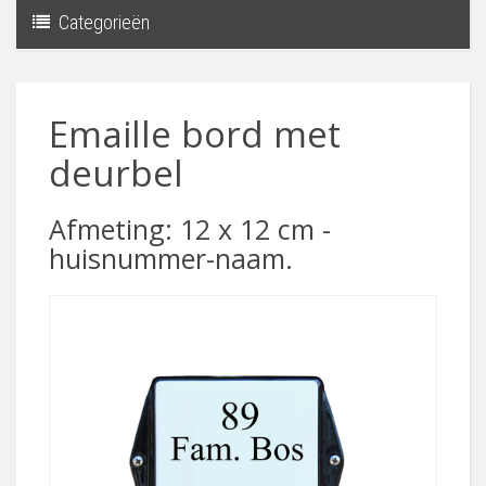
Categorieën
Toggle
navigati
Emaille bord met
deurbel
Afmeting: 12 x 12 cm -
huisnummer-naam.