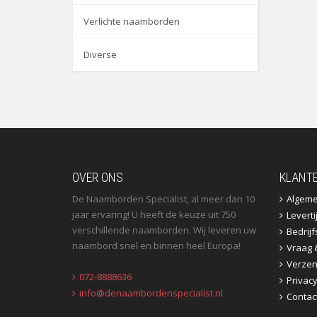
Verlichte naamborden
Diverse
OVER ONS
KLANT
De Naamborden Specialist, al meer dan 10
Algem
jaar ervaring! U heeft de keuze uit 750
Leverti
verschillende naamborden. Wij leveren uw
Bedrij
naambord snel en binnen heel Europa!
Vraag 
Verzen
072-8888636
Privac
info@denaambordenspecialist.nl
Contac