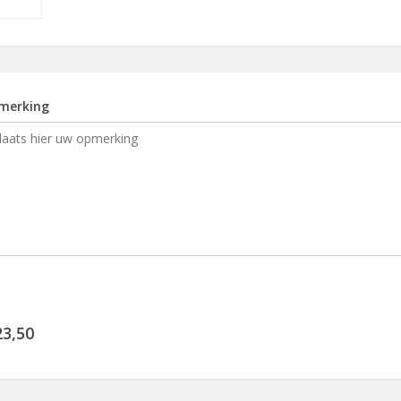
merking
23,50