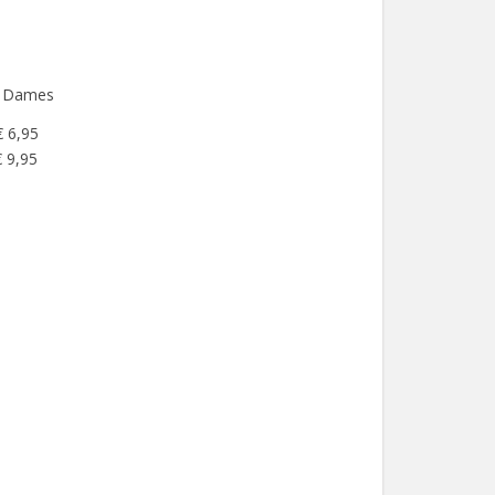
je Dames
€ 6,95
 9,95