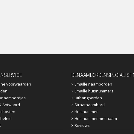
ENSERVICE
DENAAMBORDENSPECIALIST.
ene voorwaarden
Emaille naamborden
jden
Emaille huisnummers
fsnaambordjes
Uithangborden
& Antwoord
Straatnaambord
dkosten
Huisnummer
ybeleid
Huisnummer met naam
t
Reviews