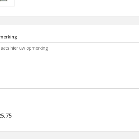
merking
25,75