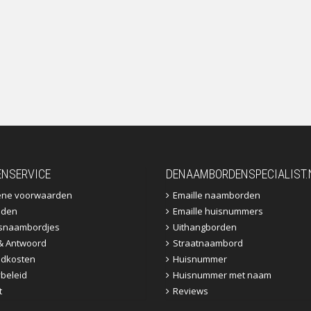
ENSERVICE
DENAAMBORDENSPECIALIST.
ene voorwaarden
Emaille naamborden
jden
Emaille huisnummers
fsnaambordjes
Uithangborden
& Antwoord
Straatnaambord
dkosten
Huisnummer
ybeleid
Huisnummer met naam
t
Reviews