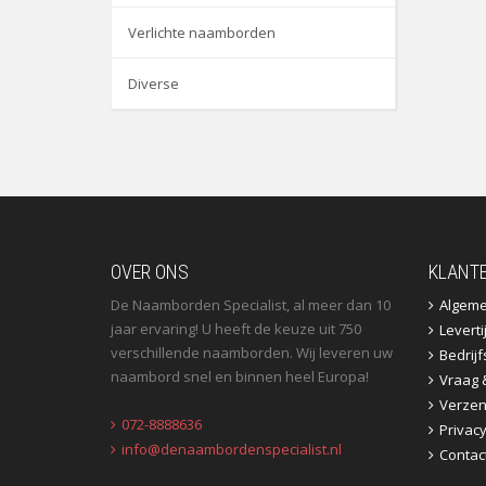
Verlichte naamborden
Diverse
OVER ONS
KLANT
De Naamborden Specialist, al meer dan 10
Algem
jaar ervaring! U heeft de keuze uit 750
Leverti
verschillende naamborden. Wij leveren uw
Bedrij
naambord snel en binnen heel Europa!
Vraag 
Verzen
072-8888636
Privac
info@denaambordenspecialist.nl
Contac