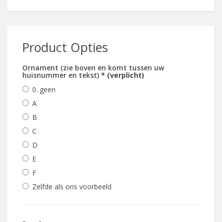
Product Opties
Ornament (zie boven en komt tussen uw
huisnummer en tekst)
* (verplicht)
0. geen
A
B
C
D
E
F
Zelfde als ons voorbeeld