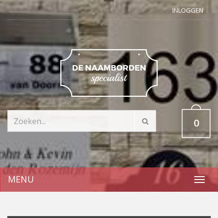
INLOGGEN
0
MENU
Toggl
navig