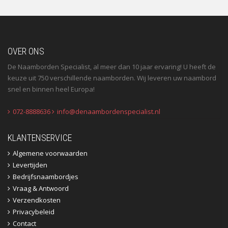
OVER ONS
De Naamborden Specialist, al meer dan 10 jaar ervaring! U heeft de
keuze uit 750 verschillende naamborden. Wij leveren uw naambord
snel en binnen heel Europa!
072-8888636
info@denaambordenspecialist.nl
KLANTENSERVICE
Algemene voorwaarden
Levertijden
Bedrijfsnaambordjes
Vraag & Antwoord
Verzendkosten
Privacybeleid
Contact