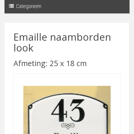
Categorieën
Toggle
navigati
Emaille naamborden
look
Afmeting: 25 x 18 cm