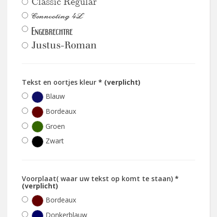
Classic Regular
Connecting 4L
Engebrechtre
Justus-Roman
Tekst en oortjes kleur
* (verplicht)
Blauw
Bordeaux
Groen
Zwart
Voorplaat( waar uw tekst op komt te staan)
*
(verplicht)
Bordeaux
Donkerblauw