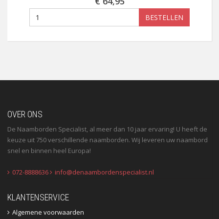
€ 64,95
BESTELLEN
OVER ONS
De Naamborden Specialist, al meer dan 10 jaar ervaring! U heeft de
keuze uit 750 verschillende naamborden. Wij leveren uw naambord
snel en binnen heel Europa!
072-8888636
info@denaambordenspecialist.nl
KLANTENSERVICE
Algemene voorwaarden