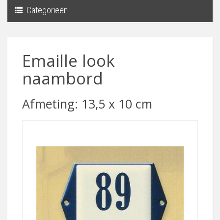
Categorieën
Toggle
navigati
Emaille look
naambord
Afmeting: 13,5 x 10 cm