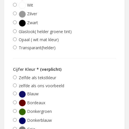
Wit
Zilver
Zwart
Glaslook( helder groene tint)
Opaal ( wit mat kleur)
Transparant(helder)
Cijfer Kleur
* (verplicht)
Zelfde als tekstkleur
zelfde als ons voorbeeld
Blauw
Bordeaux
Donkergroen
Donkerblauw