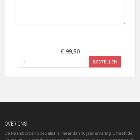
€ 99,50
BESTELLEN
OVER ONS
De Naamborden Specialist, al meer dan 10 jaar ervaring! U heeft de
keuze uit 750 verschillende naamborden. Wij leveren uw naambord