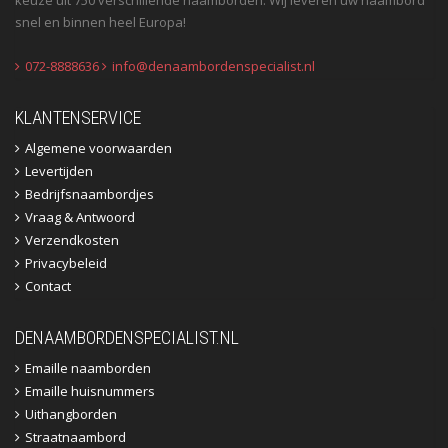
snel en binnen heel Europa!
072-8888636
info@denaambordenspecialist.nl
KLANTENSERVICE
Algemene voorwaarden
Levertijden
Bedrijfsnaambordjes
Vraag & Antwoord
Verzendkosten
Privacybeleid
Contact
DENAAMBORDENSPECIALIST.NL
Emaille naamborden
Emaille huisnummers
Uithangborden
Straatnaambord