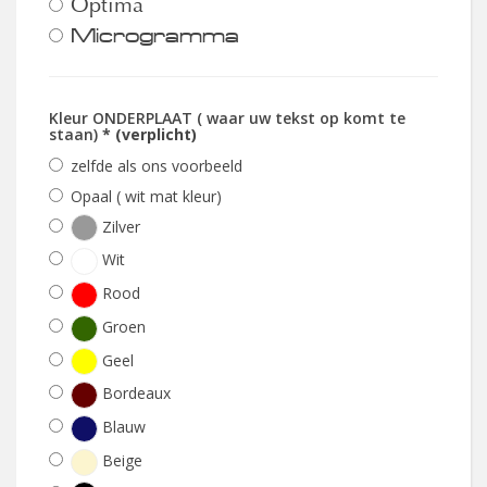
Optima
Microgramma
Kleur ONDERPLAAT ( waar uw tekst op komt te
staan)
* (verplicht)
zelfde als ons voorbeeld
Opaal ( wit mat kleur)
Zilver
Wit
Rood
Groen
Geel
Bordeaux
Blauw
Beige