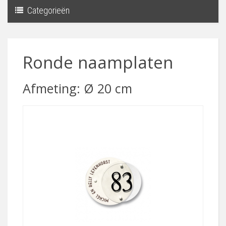
Categorieën
Toggle
navigati
Ronde naamplaten
Afmeting: Ø 20 cm