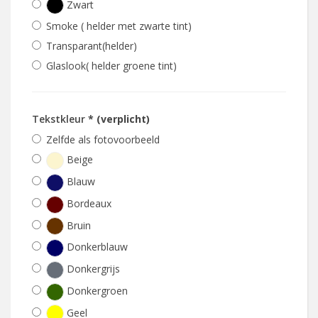
Zwart
Smoke ( helder met zwarte tint)
Transparant(helder)
Glaslook( helder groene tint)
Tekstkleur
* (verplicht)
Zelfde als fotovoorbeeld
Beige
Blauw
Bordeaux
Bruin
Donkerblauw
Donkergrijs
Donkergroen
Geel