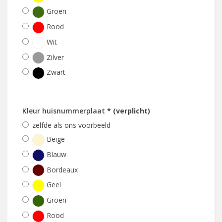
Groen
Rood
Wit
Zilver
Zwart
Kleur huisnummerplaat
* (verplicht)
zelfde als ons voorbeeld
Beige
Blauw
Bordeaux
Geel
Groen
Rood