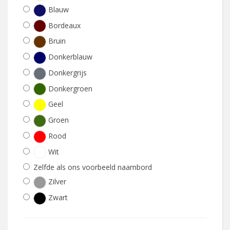
Blauw
Bordeaux
Bruin
Donkerblauw
Donkergrijs
Donkergroen
Geel
Groen
Rood
Wit
Zelfde als ons voorbeeld naambord
Zilver
Zwart