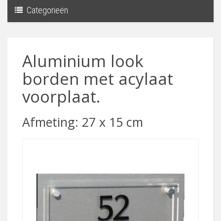
Categorieën
Toggle
navigati
Aluminium look
borden met acylaat
voorplaat.
Afmeting: 27 x 15 cm