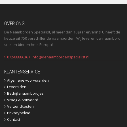
OVER ONS
De Naamborden Specialist, al meer dan 10 jaar ervaring! U heeft de
keuze uit 750 verschillende naamborden. Wij leveren uw naambord
snel en binnen heel Europa!
072-8888636
info@denaambordenspecialist.nl
KLANTENSERVICE
Algemene voorwaarden
Levertijden
Bedrijfsnaambordjes
Vraag & Antwoord
Verzendkosten
Privacybeleid
Contact