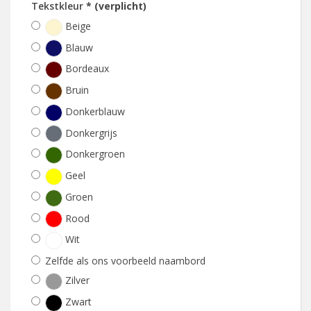
Tekstkleur
* (verplicht)
Beige
Blauw
Bordeaux
Bruin
Donkerblauw
Donkergrijs
Donkergroen
Geel
Groen
Rood
Wit
Zelfde als ons voorbeeld naambord
Zilver
Zwart