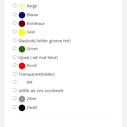
Beige
Blauw
Bordeaux
Geel
Glaslook( helder groene tint)
Groen
Opaal ( wit mat kleur)
Rood
Transparant(helder)
Wit
zelfde als ons voorbeeld
Zilver
Zwart