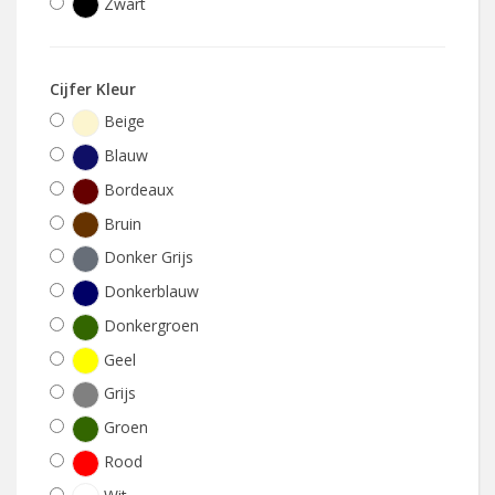
Zwart
Cijfer Kleur
Beige
Blauw
Bordeaux
Bruin
Donker Grijs
Donkerblauw
Donkergroen
Geel
Grijs
Groen
Rood