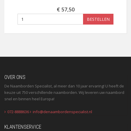
€ 57,50
BESTELLEN
OVER ONS
De Naamborden Specialist, al meer dan 10 jaar ervaring! U heeft de
keuze uit 750 verschillende naamborden. Wij leveren uw naambord
snel en binnen heel Europa!
072-8888636
info@denaambordenspecialist.nl
KLANTENSERVICE