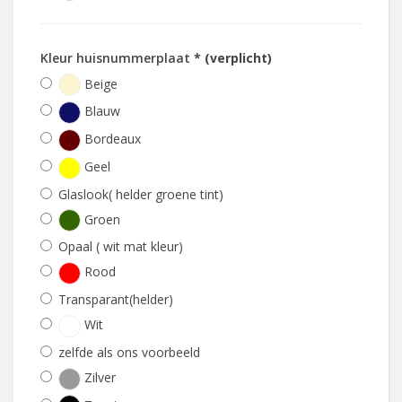
Kleur huisnummerplaat
* (verplicht)
Beige
Blauw
Bordeaux
Geel
Glaslook( helder groene tint)
Groen
Opaal ( wit mat kleur)
Rood
Transparant(helder)
Wit
zelfde als ons voorbeeld
Zilver