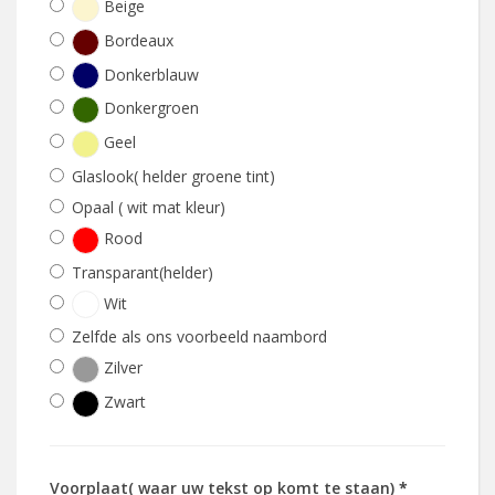
Beige
Bordeaux
Donkerblauw
Donkergroen
Geel
Glaslook( helder groene tint)
Opaal ( wit mat kleur)
Rood
Transparant(helder)
Wit
Zelfde als ons voorbeeld naambord
Zilver
Zwart
Voorplaat( waar uw tekst op komt te staan)
*