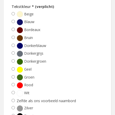
Tekstkleur
* (verplicht)
Beige
Blauw
Bordeaux
Bruin
Donkerblauw
Donkergrijs
Donkergroen
Geel
Groen
Rood
Wit
Zelfde als ons voorbeeld naambord
Zilver