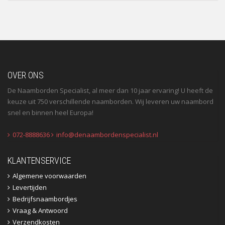
OVER ONS
De Naamborden Specialist, al meer dan 10 jaar ervaring! U heeft de
keuze uit 750 verschillende naamborden. Wij leveren uw naambord
snel en binnen heel Europa!
072-8888636
info@denaambordenspecialist.nl
KLANTENSERVICE
Algemene voorwaarden
Levertijden
Bedrijfsnaambordjes
Vraag & Antwoord
Verzendkosten