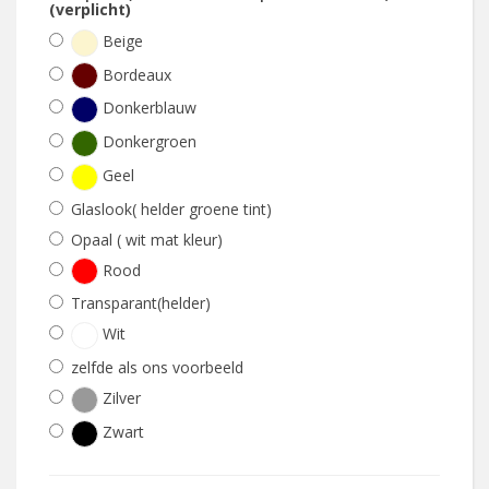
(verplicht)
Beige
Bordeaux
Donkerblauw
Donkergroen
Geel
Glaslook( helder groene tint)
Opaal ( wit mat kleur)
Rood
Transparant(helder)
Wit
zelfde als ons voorbeeld
Zilver
Zwart