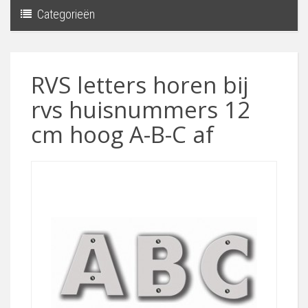
Categorieën
Toggle
navigati
RVS letters horen bij
rvs huisnummers 12
cm hoog A-B-C af