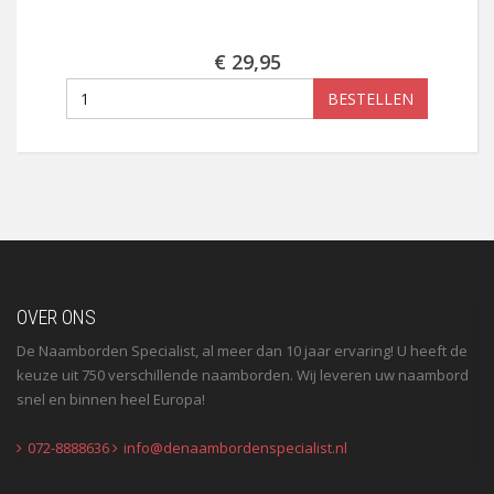
€ 29,95
BESTELLEN
OVER ONS
De Naamborden Specialist, al meer dan 10 jaar ervaring! U heeft de
keuze uit 750 verschillende naamborden. Wij leveren uw naambord
snel en binnen heel Europa!
072-8888636
info@denaambordenspecialist.nl