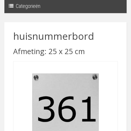
Categorieën
Toggle
navigati
huisnummerbord
Afmeting: 25 x 25 cm