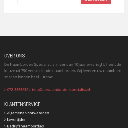
OVER ONS
De Naamborden Specialist, al meer dan 10 jaar ervaring! U heeft de
keuze uit 750 verschillende naamborden. Wij leveren uw naambord
snel en binnen heel Europa!
072-8888636
info@denaambordenspecialist.nl
KLANTENSERVICE
Algemene voorwaarden
Levertijden
Bedrijfsnaambordjes