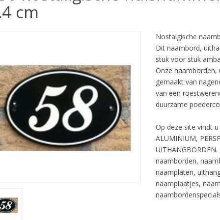
.4 cm
Nostalgische naamb
Dit naambord, uitha
stuk voor stuk amba
Onze naamborden, 
gemaakt van nageno
van een roestwerend
duurzame poedercoa
Op deze site vindt
ALUMINIUM, PERSP
UITHANGBORDEN.
naamborden, naamb
naamplaten, uithan
naamplaatjes, naamp
naambordenspecials