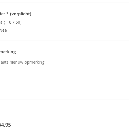
der
* (verplicht)
Ja (+ € 7,50)
Nee
merking
64,95