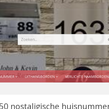
SNUMMER
UITHANGBORDEN
VERLICHTE NAAMBORDE
50 nostaligische huisnumme