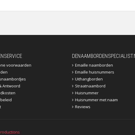
ENSERVICE
DENAAMBORDENSPECIALIST.
ene voorwaarden
Emaille naamborden
jden
Emaille huisnummers
fsnaambordjes
Uithangborden
& Antwoord
Straatnaambord
dkosten
Huisnummer
ybeleid
Huisnummer met naam
t
Reviews
roductions