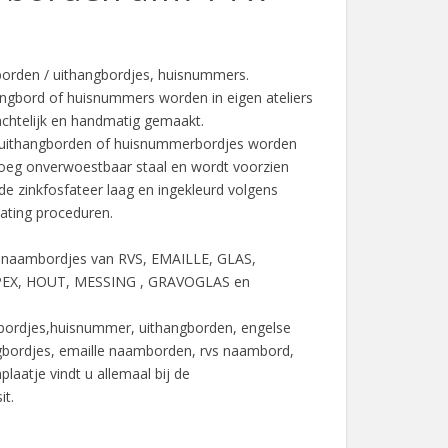
orden / uithangbordjes, huisnummers.
ngbord of huisnummers worden in eigen ateliers
chtelijk en handmatig gemaakt.
uithangborden of huisnummerbordjes worden
eg onverwoestbaar staal en wordt voorzien
e zinkfosfateer laag en ingekleurd volgens
ting proceduren.
 u naambordjes van RVS, EMAILLE, GLAS,
EX, HOUT, MESSING , GRAVOGLAS en
ordjes,huisnummer, uithangborden, engelse
gbordjes, emaille naamborden, rvs naambord,
laatje vindt u allemaal bij de
it.